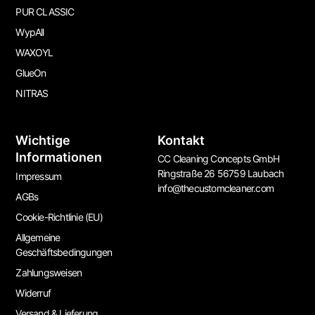
PUR CLASSIC
WypAll
WAXOYL
GlueOn
NITRAS
Wichtige
Kontakt
Informationen
CC Cleaning Concepts GmbH
Ringstraße 26 56759 Laubach
Impressum
info@thecustomcleaner.com
AGBs
Cookie-Richtlinie (EU)
Allgemeine
Geschäftsbedingungen
Zahlungsweisen
Widerruf
Versand & Lieferung