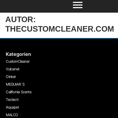
AUTOR:
THECUSTOMCLEANER.COM
Kategorien
CustomCleaner
Vulcanet
Oinker
MEGUIAR´S
California Scents
Tectech
Aquapel
MALCO