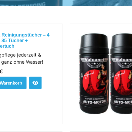
 Reinigungstücher – 4
 85 Tücher +
sertuch
pflege jederzeit &
– ganz ohne Wasser!
€
 Warenkorb