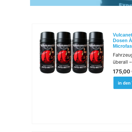
Vulcanet
Dosen À
Microfa
Fahrzeug
überall 
175,00
in den