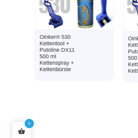
Oinker®️ 525
Kettentool +
Putoline DX11
500 ml
Kettenspray +
Kettenbürste
Vul
Rei
– 2
Tüc
Mik
0