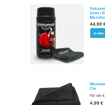
Vulcanet
Dose ( 8
Microfa
44,90
in den
Microsta
Cm
Für ein 
4,99
€