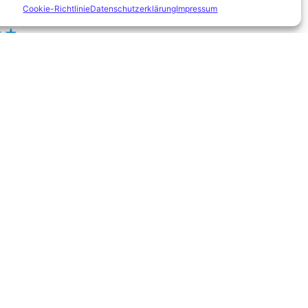
Cookie-Richtlinie
Datenschutzerklärung
Impressum
★
★
riecht gut,
end zum
interlässt
egte
. Klasse
recht
ewsletter
lden