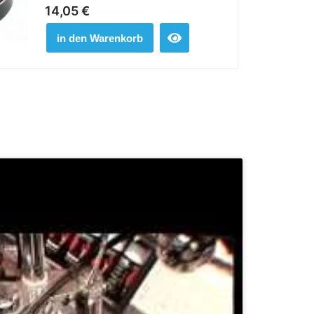
14,05
€
in den Warenkorb