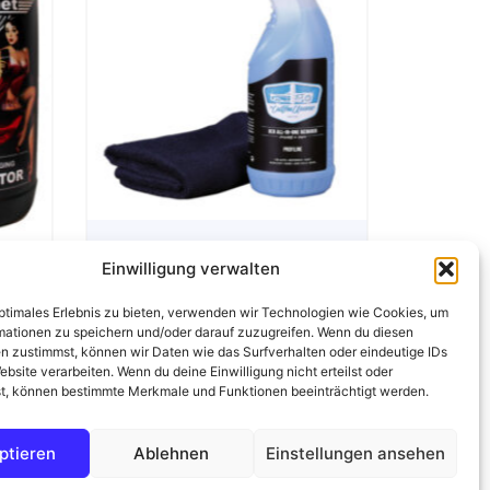
Oinker®️ 530
Oinker®
Kettentool +
Kettento
Putoline DX11
Putolin
500 ml
500 ml
Kettenspray +
Kettens
Kettenbürste
Kettenb
Einwilligung verwalten
optimales Erlebnis zu bieten, verwenden wir Technologien wie Cookies, um
mationen zu speichern und/oder darauf zuzugreifen. Wenn du diesen
n zustimmst, können wir Daten wie das Surfverhalten oder eindeutige IDs
ebsite verarbeiten. Wenn du deine Einwilligung nicht erteilst oder
t, können bestimmte Merkmale und Funktionen beeinträchtigt werden.
ptieren
Ablehnen
Einstellungen ansehen