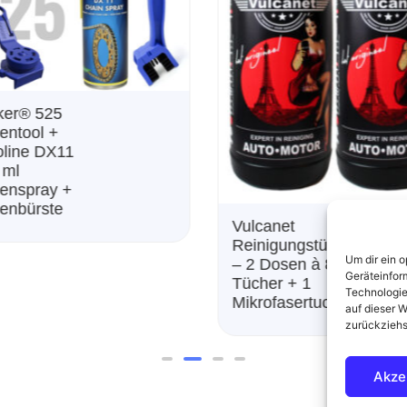
THE
CUSTOMCLEANER®
canet
750 ml. mit
nigungstücher
Um dir ein 
Microfasertuch
 Dosen à 85
Geräteinfor
her + 1
Technologie
rofasertuch
auf dieser W
zurückziehs
Akze