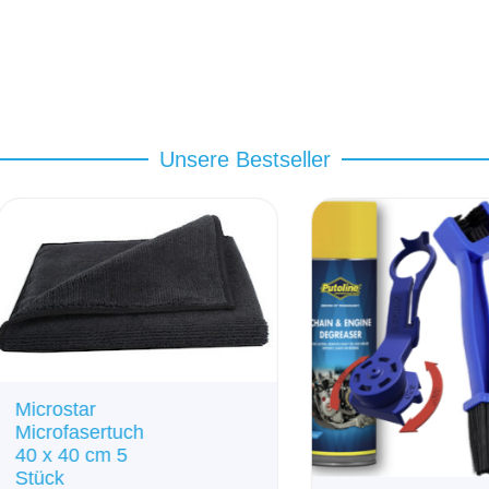
Unsere Bestseller
rostar
rofasertuch
x 40 cm 5
ck