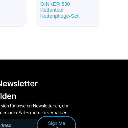
OINKER 530
Oinker®
Kettentool
Aufsatz
Kettenpflege-Set
ewsletter
lden
 sich für unseren Newsletter an, um
onen oder Sales mehr zu verpassen.
Sign Me
Up