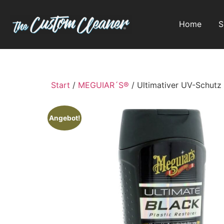
Home
S
Start
/
MEGUIAR´S®
/ Ultimativer UV-Schutz 
Angebot!