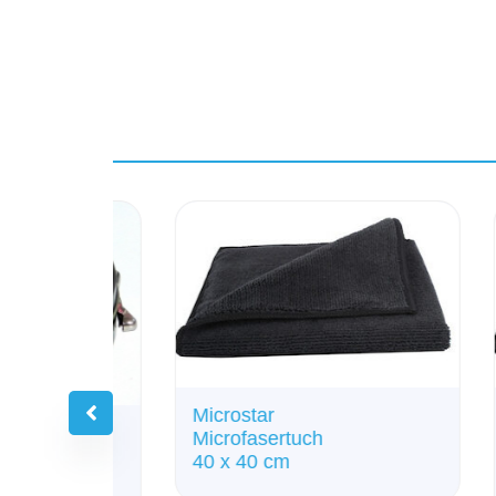
Microstar
Mic
Microfasertuch
Mic
40 x 40 cm
40 
Stü