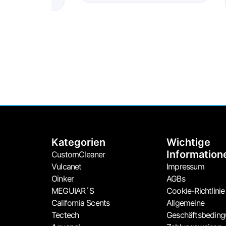
Kategorien
Wichtige
Information
CustomCleaner
Vulcanet
Impressum
Oinker
AGBs
MEGUIAR´S
Cookie-Richtlinie
California Scents
Allgemeine
Tectech
Geschäftsbedin