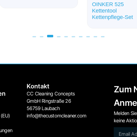
OINKER 525
Kettentool
Kettenpflege-Set
Kontakt
Zum N
en
CC Cleaning Concepts
Anme
GmbH Ringstraße 26
56759 Laubach
Melden Sie
 (EU)
info@thecustomcleaner.com
keine Akti
gungen