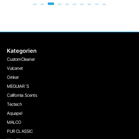
Kategorien
CustomCleaner
Vulcanet
Oinker
MEGUIAR´S
California Scents
Tectech
Aquapel
MALCO
PUR CLASSIC